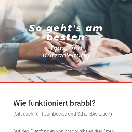
So geht's am
besten
Tipps und
Kurzanleitung
Wie funktioniert brabbl?
(Gilt auch für TeamDecide und SchuleDiskutiert)
Auf den Plattformen von brabbl gibt es drei Arten